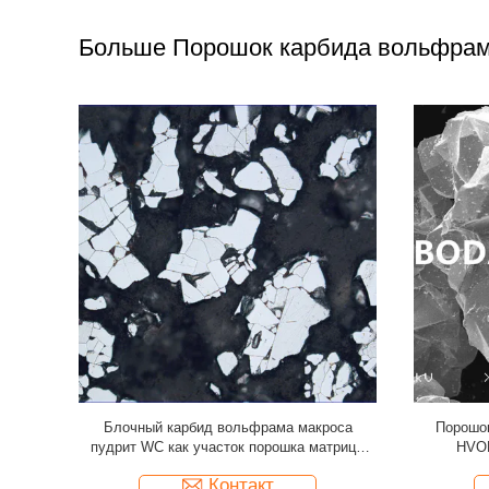
Больше Порошок карбида вольфрам
 Кристл
Порошок карбида вольфрама WC макроса
Карбид во
000HV0.1
Ni вызывающий привыкание как порошок
пудр
матрицы PDC
те
Контакт