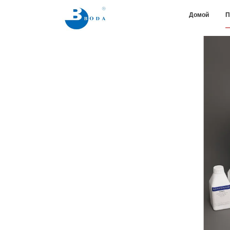
Домой
П