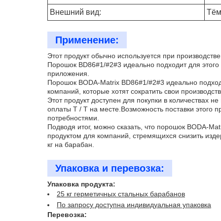
Внешний вид:
Тём
Применение:
Этот продукт обычно используется при производств
Порошок BD86#1/#2#3 идеально подходит для этого п
приложения.
Порошок BODA-Matrix BD86#1/#2#3 идеально подходи
компаний, которые хотят сократить свои производств
Этот продукт доступен для покупки в количествах не 
оплаты T / T на месте.Возможность поставки этого 
потребностями.
Подводя итог, можно сказать, что порошок BODA-Ma
продуктом для компаний, стремящихся снизить изде
кг на барабан.
Упаковка и перевозка:
Упаковка продукта:
25 кг герметичных стальных барабанов
По запросу доступна индивидуальная упаковка
Перевозка: