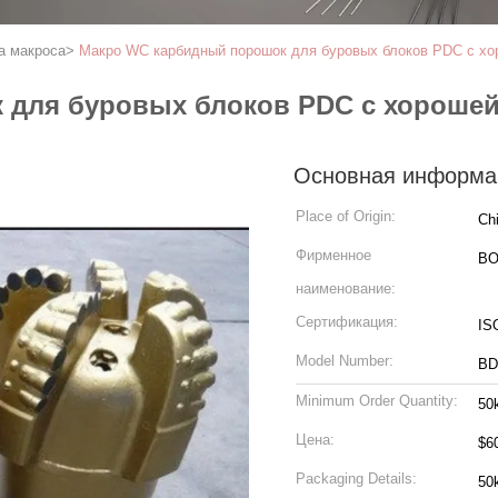
а макроса
>
Макро WC карбидный порошок для буровых блоков PDC с х
 для буровых блоков PDC с хороше
Основная информа
Place of Origin:
Ch
Фирменное
BO
наименование:
Сертификация:
IS
Model Number:
BD
Minimum Order Quantity:
50
Цена:
$6
Packaging Details:
50