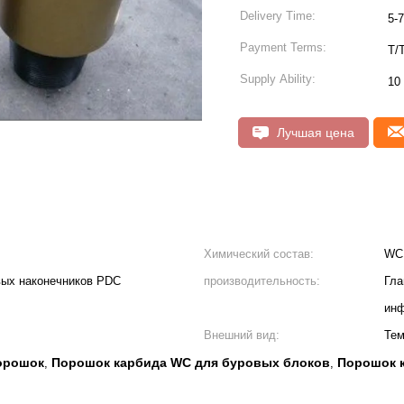
Delivery Time:
5-
Payment Terms:
T/T
Supply Ability:
10
Лучшая цена
Химический состав:
WC 
вых наконечников PDC
производительность:
Гла
инф
Внешний вид:
Тем
орошок
Порошок карбида WC для буровых блоков
Порошок 
,
,