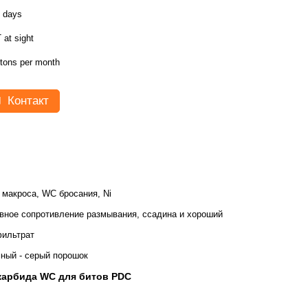
7 days
 at sight
 tons per month
Контакт
макроса, WC бросания, Ni
вное сопротивление размывания, ссадина и хороший
ильтрат
ный - серый порошок
карбида WC для битов PDC