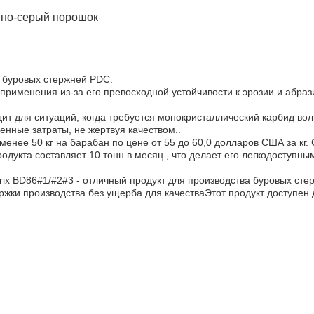
но-серый порошок
е буровых стержней PDC.
рименения из-за его превосходной устойчивости к эрозии и абраз
т для ситуаций, когда требуется монокристаллический карбид во
енные затраты, не жертвуя качеством..
менее 50 кг на барабан по цене от 55 до 60,0 долларов США за кг. 
продукта составляет 10 тонн в месяц., что делает его легкодоступ
trix BD86#1/#2#3 - отличный продукт для производства буровых с
ржки производства без ущерба для качестваЭтот продукт доступен