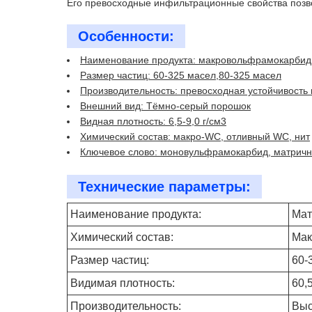
Его превосходные инфильтрационные свойства позво
Особенности:
Наименование продукта: макровольфрамокарби
Размер частиц: 60-325 масел,80-325 масел
Производительность: превосходная устойчивость 
Внешний вид: Тёмно-серый порошок
Видная плотность: 6,5-9,0 г/см3
Химический состав: макро-WC, отливный WC, нит
Ключевое слово: моновульфрамокарбид, матрич
Технические параметры:
Наименование продукта:
Мат
Химический состав:
Мак
Размер частиц:
60-
Видимая плотность:
60,5
Производительность:
Выс