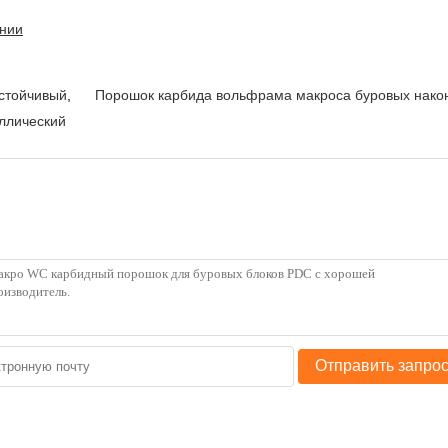
ении
стойчивый
,
Порошок карбида вольфрама макроса буровых нако
аллический
Отправить запро