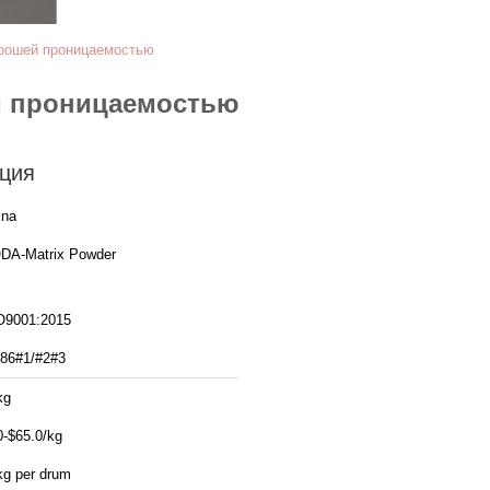
орошей проницаемостью
й проницаемостью
ция
ina
DA-Matrix Powder
O9001:2015
86#1/#2#3
kg
0-$65.0/kg
kg per drum