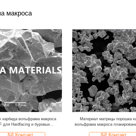
а макроса
льфрама макроса дуговой сварки
Mono крупнокристаллический 
ит порошок с превосходной
вольфрама пудрит порошок с од
рмической стабильностью
микроструктурой
Контакт
Контакт