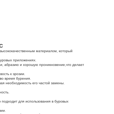
C
 высококачественным материалом, который
буровых приложениях.
ии, абразию и хорошую проникновение,что делает
ость к эрозии.
во время бурения.
шая необходимость его частой замены.
ность.
 подходит для использования в буровых
зии.