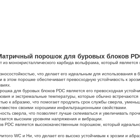
Матричный порошок для буровых блоков PD
т из монокристаллического карбида вольфрама, который является
износостойкостью, что делает его идеальным для использования в 
и в этом порошке обеспечивает превосходную устойчивость к эроз
виях.
ошка для буровых блоков PDC является его превосходная устойчив
словия и экстремальные температуры, которые обычно встречаются 
стью к абразию, что помогает продлить срок службы сверла, умень
 известен своими хорошими инфильтрационными свойствами.
хность сверла, что позволяет лучше склеиваться и увеличивать проч
ргается высоким уровням напряжения и вибрации.
ов PDC является высококачественным порошком, который идеально
того WC и Ни, что делает его высоко устойчивым к эрозии и абра