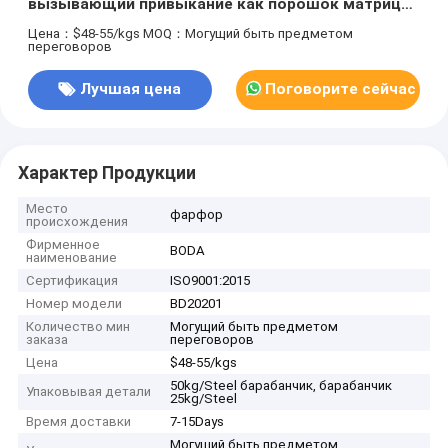
вызывающий привыкание как порошок матрицы
PDC
Цена：$48-55/kgs
MOQ：Могущий быть предметом
переговоров
Лучшая цена
Поговорите сейчас
Характер Продукции
Место
фарфор
происхождения
Фирменное
BODA
наименование
Сертификация
ISO9001:2015
Номер модели
BD20201
Количество мин
Могущий быть предметом
заказа
переговоров
Цена
$48-55/kgs
50kg/Steel барабанчик, барабанчик
Упаковывая детали
25kg/Steel
Время доставки
7-15Days
Могущий быть предметом