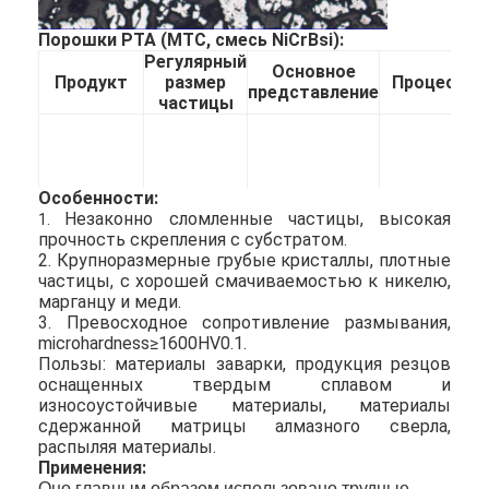
Порошки PTA (MTC, смесь NiCrBsi):
Регулярный
Основное
Продукт
размер
Процесс б
представление
частицы
Особенности:
Оксиацетиле
Незаконно сломленные частицы, высокая 
1.
150-53um/
Макрос
Сопротивление
заварка, ду
прочность скрепления с субстратом.
100-
WC+NiCrBSi
носки
сварка, PTA,
2. Крупноразмерные грубые кристаллы, плотные 
270mesh
плакирова
частицы, с хорошей смачиваемостью к никелю, 
марганцу и меди.
3. Превосходное сопротивление размывания, 
microhardness≥1600HV0.1.
Пользы: материалы заварки, продукция резцов 
Домой
оснащенных твердым сплавом и 
износоустойчивые материалы, материалы 
Продукты
сдержанной матрицы алмазного сверла, 
распыляя материалы.
О нас
Применения:
Оно главным образом использовано трудные