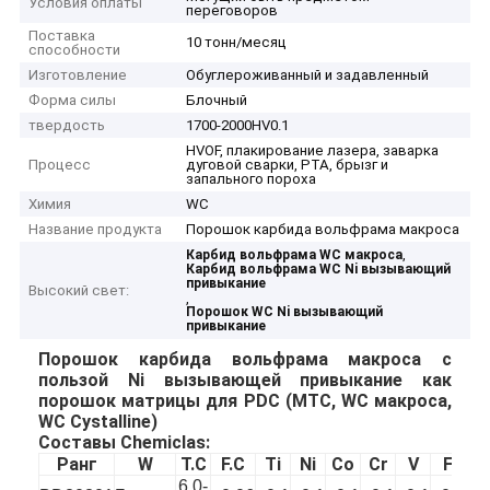
Условия оплаты
переговоров
Поставка
10 тонн/месяц
способности
Изготовление
Обуглероживанный и задавленный
Форма силы
Блочный
твердость
1700-2000HV0.1
HVOF, плакирование лазера, заварка
Процесс
дуговой сварки, PTA, брызг и
запального пороха
Химия
WC
Название продукта
Порошок карбида вольфрама макроса
,
Карбид вольфрама WC макроса
Карбид вольфрама WC Ni вызывающий
привыкание
Высокий свет:
,
Порошок WC Ni вызывающий
привыкание
Порошок карбида вольфрама макроса с
пользой Ni вызывающей привыкание как
порошок матрицы для PDC
(MTC, WC макроса,
WC Cystalline)
Составы Chemiclas:
Ранг
W
T.C
F.C
Ti
Ni
Co
Cr
V
Fe
6.0-