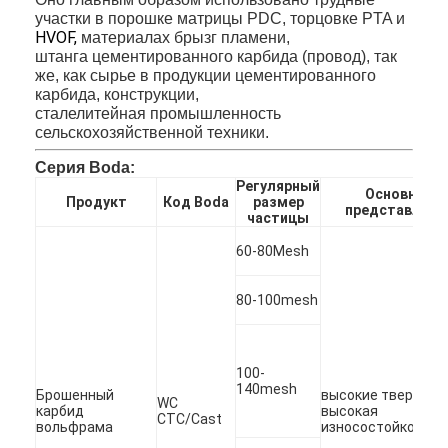
участки в порошке матрицы PDC, торцовке PTA и
Экскурсия по заводу
HVOF,
материалах брызг пламени,
штанга цементированного карбида (провод), так
Контроль качества
же, как сырье в продукции цементированного
карбида,
конструкции,
Свяжитесь с нами
сталелитейная промышленность
сельскохозяйственной техники.
Поговорите сейчас
Серия Boda:
Регулярный
Основное
Продукт
Код Boda
размер
представлени
частицы
Брошенный порошок карбида вольфрама
60-80Mesh
Порошок карбида вольфрама макроса
80-100mesh
Сферически брошенный карбид вольфрама
Термальные порошки брызг
100-
140mesh
Брошенный
высокие твердост
WC
карбид
высокая
Порошок хромия никеля
CTC/Cast
вольфрама
износостойкость.