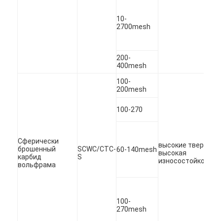
Металлический порошок вольфрама
10-
2700mesh
Лепешка цементированного карбида
Порошок карбида металла
200-
400mesh
Присадочные прутки
100-
200mesh
Порошок для лазерного покрытия
100-270
Керамический порошок окиси
Порошок сплава никеля низкопробный
Сферически
высокие твердост
брошенный
SCWC/CTC-
60-140mesh
высокая
карбид
S
износостойкость.
вольфрама
100-
270mesh