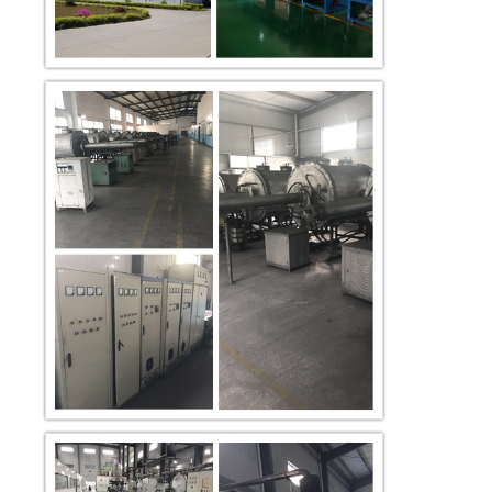
Кристаллический
сопротивление
порошок
CTP
прочности и носки
вольфрама
140-
325mesh
140-
325mesh
Высокотемперату
носка, оксидация 
Карбид хромия
Cr3C2
коррозионная
устойчивость
325-5um