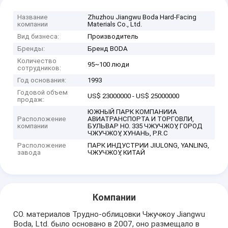
Название
Zhuzhou Jiangwu Boda Hard-Facing
компании
Materials Co., Ltd.
Вид бизнеса:
Производитель
Бренды:
Бренд BODA
Количество
95~100 люди
сотрудников:
Год основания:
1993
Годовой объем
US$ 23000000 - US$ 25000000
продаж:
ЮЖНЫЙ ПАРК КОМПАНИИА
Расположение
АВИАТРАНСПОРТА И ТОРГОВЛИ,
компании
БУЛЬВАР НО. 335 ЧЖУЧЖОУ, ГОРОД
ЧЖУЧЖОУ, ХУНАНЬ, P.R.C
Расположение
ПАРК ИНДУСТРИИ JIULONG, YANLING,
завода
ЧЖУЧЖОУ, КИТАЙ
Компании
CO. материалов Трудно-облицовки Чжучжоу Jiangwu
Boda, Ltd. было основано в 2007, оно размещало в