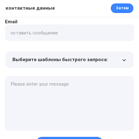
контактные данные
Затем
Email
Выберите шаблоны быстрого запроса:
Цена продукта
Min.order quantity
Запрос образцов
Подробнее