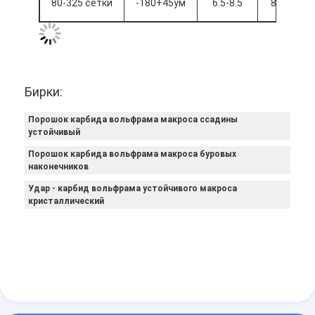
80-325 сетки
-180+45ум
6.5-8.5
8.0-10.0
Бирки:
Порошок карбида вольфрама макроса ссадины
устойчивый
Порошок карбида вольфрама макроса буровых
наконечников
Удар - карбид вольфрама устойчивого макроса
кристаллический
Домой
Продукты
О нас