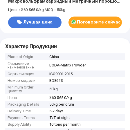
Макровольфрамкарбидный матричный порошок
для буровых блоков PDC
Цена：$60-$65.0/kg
MOQ：50kg
Лучшая цена
Поговорите сейчас
Характер Продукции
Place of Origin
China
Фирменное
BODA-Matrix Powder
наименование
Сертификация
ISO9001:2015
Номер модели
BD86#3
Minimum Order
50kg
Quantity
Цена
$60-$65.0/kg
Packaging Details
50kg per drum
Delivery Time
5-7 days
Payment Terms
T/T at sight
Supply Ability
10 tons per month