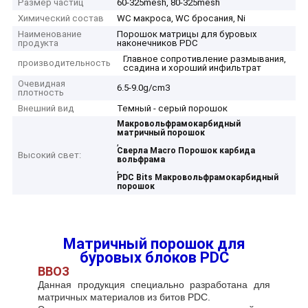
Размер частиц
60-325mesh, 80-325mesh
Химический состав
WC макроса, WC бросания, Ni
Наименование
Порошок матрицы для буровых
продукта
наконечников PDC
Главное сопротивление размывания,
производительность
ссадина и хороший инфильтрат
Очевидная
6.5-9.0g/cm3
плотность
Внешний вид
Темный - серый порошок
Макровольфрамокарбидный
матричный порошок
,
Сверла Macro Порошок карбида
Высокий свет:
вольфрама
,
PDC Bits Макровольфрамокарбидный
порошок
Матричный порошок для
буровых блоков PDC
ВВОЗ
Данная продукция специально разработана для
матричных материалов из битов PDC.