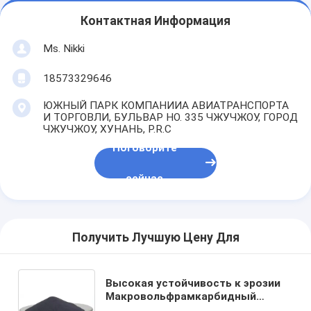
Экскурсия по заводу
Контактная Информация
Контроль качества
Ms. Nikki
Свяжитесь с нами
18573329646
Поговорите сейчас
ЮЖНЫЙ ПАРК КОМПАНИИА АВИАТРАНСПОРТА
И ТОРГОВЛИ, БУЛЬВАР НО. 335 ЧЖУЧЖОУ, ГОРОД
ЧЖУЧЖОУ, ХУНАНЬ, P.R.C
Поговорите
Брошенный порошок карбида вольфрама
сейчас
Порошок карбида вольфрама макроса
Сферически брошенный карбид вольфрама
Получить Лучшую Цену Для
Термальные порошки брызг
Высокая устойчивость к эрозии
Порошок хромия никеля
Макровольфрамкарбидный
матричный порошок для буровых