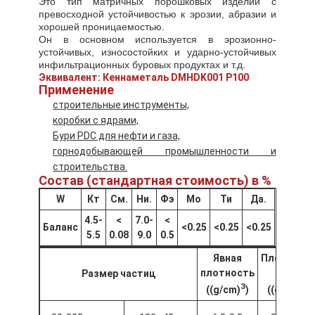
Это тип матричных порошковых изделий с
превосходной устойчивостью к эрозии, абразии и
хорошей проницаемостью.
Он в основном используется в эрозионно-
устойчивых, износостойких и ударно-устойчивых
инфильтрационных буровых продуктах и т.д.
Эквивалент: Кеннаметаль DMHDK001 P100
Применение
строительные инструменты,
коробки с ядрами,
Бури PDC для нефти и газа,
горнодобывающей промышленности и
строительства.
Состав (стандартная стоимость) в %
W
Кт
См.
Ни.
Фэ
Мо
Ти
Да.
4.5-
<
7.0-
<
Баланс
<0.25
<0.25
<0.25
5.5
0.08
9.0
0.5
Явная
Плотност
плотность
крана
Размер частиц
3
3
((g/cm)
)
((g/cm)
)