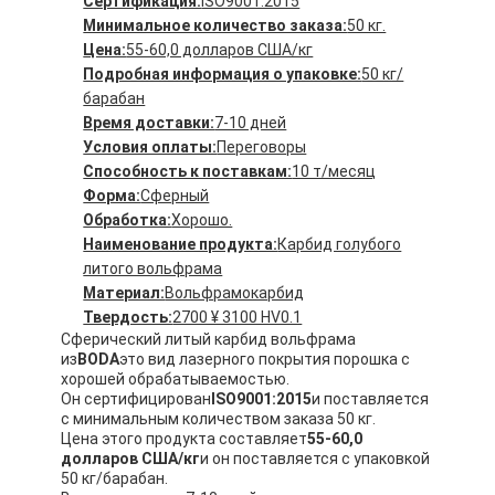
Сертификация:
ISO9001:2015
Минимальное количество заказа:
50 кг.
Цена:
55-60,0 долларов США/кг
Подробная информация о упаковке:
50 кг/
барабан
Время доставки:
7-10 дней
Условия оплаты:
Переговоры
Способность к поставкам:
10 т/месяц
Форма:
Сферный
Обработка:
Хорошо.
Наименование продукта:
Карбид голубого
литого вольфрама
Материал:
Вольфрамокарбид
Твердость:
2700 ¥ 3100 HV0.1
Сферический литый карбид вольфрама
из
BODA
это вид лазерного покрытия порошка с
хорошей обрабатываемостью.
Он сертифицирован
ISO9001:2015
и поставляется
с минимальным количеством заказа 50 кг.
Цена этого продукта составляет
55-60,0
долларов США/кг
и он поставляется с упаковкой
50 кг/барабан.