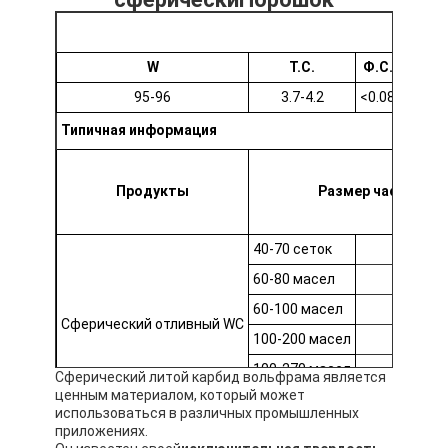
W
Т.С.
Ф.С.
Ф
95-96
3.7-4.2
<
0.08
<0
Типичная информация
Продукты
Размер частиц
40-70 сеток
-425+
60-80 масел
-250+
60-100 масел
-250+
Сферический отливный WC
100-200 масел
-150+
100-270 масел
-150+
Сферический литой карбид вольфрама является
ценным материалом, который может
140-325 сетки
-106+
использоваться в различных промышленных
приложениях.