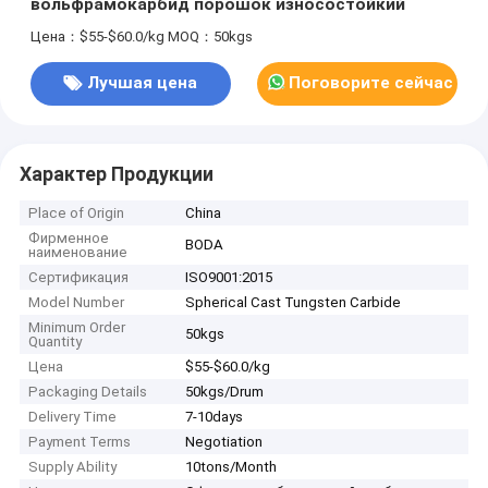
вольфрамокарбид порошок износостойкий
Цена：$55-$60.0/kg
MOQ：50kgs
Лучшая цена
Поговорите сейчас
Характер Продукции
Place of Origin
China
Фирменное
BODA
наименование
Сертификация
ISO9001:2015
Model Number
Spherical Cast Tungsten Carbide
Minimum Order
50kgs
Quantity
Цена
$55-$60.0/kg
Packaging Details
50kgs/Drum
Delivery Time
7-10days
Payment Terms
Negotiation
Supply Ability
10tons/Month