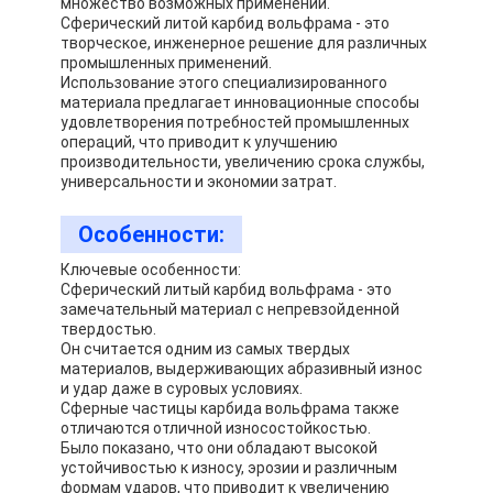
множество возможных применений.
Экскурсия по заводу
Сферический литой карбид вольфрама - это
творческое, инженерное решение для различных
промышленных применений.
Контроль качества
Использование этого специализированного
материала предлагает инновационные способы
Свяжитесь с нами
удовлетворения потребностей промышленных
операций, что приводит к улучшению
производительности, увеличению срока службы,
Поговорите сейчас
универсальности и экономии затрат.
Особенности:
Брошенный порошок карбида вольфрама
Ключевые особенности:
Сферический литый карбид вольфрама - это
замечательный материал с непревзойденной
Порошок карбида вольфрама макроса
твердостью.
Он считается одним из самых твердых
Сферически брошенный карбид вольфрама
материалов, выдерживающих абразивный износ
и удар даже в суровых условиях.
Сферные частицы карбида вольфрама также
Термальные порошки брызг
отличаются отличной износостойкостью.
Было показано, что они обладают высокой
Порошок хромия никеля
устойчивостью к износу, эрозии и различным
формам ударов, что приводит к увеличению