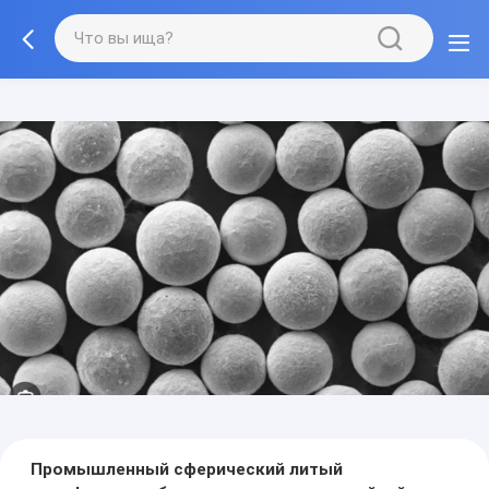
Промышленный сферический литый