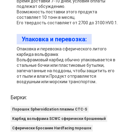
Время доставки 7-10 дней, условия оплаты
подлежат обсуждению.
Возможность поставки этого продукта
составляет 10 тонн в месяц.
Его твердость составляет от 2700 до 3100 HV0.1.
Упаковка и перевозка:
Опаковка и перевозка сферического литого
карбида вольфрама:
Вольфрамовый карбид обычно упаковывается в
стальные бочки или пластиковые бутылки,
запечатанные на поддоны, чтобы защитить его
от пыли и влаги.Продукт отправляется
воздушным или морским транспортом..
Бирки:
Порошок Spheroidization плазмы CTC-S
Карбид вольфрама SCWC сферически брошенный
Сферически бросание Hardfacing порошок