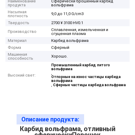
Наименование
Сферически брошенный карбид
продукта
вольфрама
Насыпная
9,0 до 11,0 G/cm3
плотность
Твердость
2700 ¥ 3100 HV0.1
Сплавленная, измельченная и
Производство
сгущенная плазма
Материал
Карбид вольфрама
Форма
Сферный
Машинная
Хорошо.
способность
Промышленный карбид литого
вольфрама
,
Высокий свет:
Отпорные на износ частицы карбида
вольфрама
,
Сферные частицы карбида вольфрама
Описание продукта:
Карбид вольфрама, отливный
сферически
Порошок