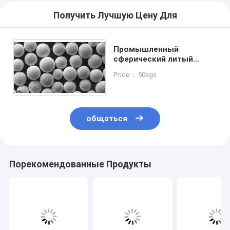
Получить Лучшую Цену Для
Промышленный
сферический литый
вольфрамокарбид
Price： 50kgs
порошок износостойкий
общаться
Порекомендованные Продукты