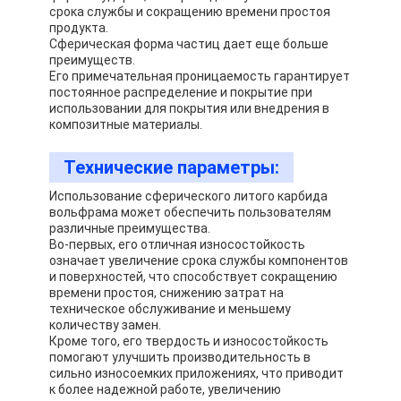
Металлический порошок вольфрама
срока службы и сокращению времени простоя
продукта.
Сферическая форма частиц дает еще больше
Лепешка цементированного карбида
преимуществ.
Его примечательная проницаемость гарантирует
Порошок карбида металла
постоянное распределение и покрытие при
использовании для покрытия или внедрения в
композитные материалы.
Присадочные прутки
Технические параметры:
Порошок для лазерного покрытия
Использование сферического литого карбида
Керамический порошок окиси
вольфрама может обеспечить пользователям
различные преимущества.
Во-первых, его отличная износостойкость
Порошок сплава никеля низкопробный
означает увеличение срока службы компонентов
и поверхностей, что способствует сокращению
времени простоя, снижению затрат на
техническое обслуживание и меньшему
количеству замен.
Кроме того, его твердость и износостойкость
помогают улучшить производительность в
сильно износоемких приложениях, что приводит
к более надежной работе, увеличению