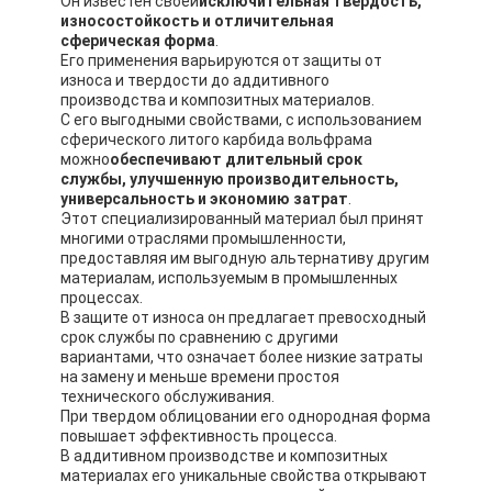
Он известен своей
исключительная твердость,
износостойкость и отличительная
сферическая форма
.
Его применения варьируются от защиты от
износа и твердости до аддитивного
производства и композитных материалов.
С его выгодными свойствами, с использованием
сферического литого карбида вольфрама
можно
обеспечивают длительный срок
службы, улучшенную производительность,
универсальность и экономию затрат
.
Этот специализированный материал был принят
многими отраслями промышленности,
предоставляя им выгодную альтернативу другим
материалам, используемым в промышленных
процессах.
В защите от износа он предлагает превосходный
срок службы по сравнению с другими
вариантами, что означает более низкие затраты
Домой
на замену и меньше времени простоя
технического обслуживания.
Продукты
При твердом облицовании его однородная форма
повышает эффективность процесса.
В аддитивном производстве и композитных
О нас
материалах его уникальные свойства открывают