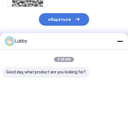
общаться
Lubby
Порекомендованные Продукты
5:28 AM
Good day, what product are you looking for?
2700 3100 HV0.1
Усовершенствованный
Сферический 
Твердость
сферический литой
WC с твердос
Сферический литый
карбид вольфрама
2700 3100 HV
вольфрамокарбидный
- твердость 2700
порошок для
3100 HV0.1
Лучшая цена
Лучшая цена
Лучшая ц
промышленности