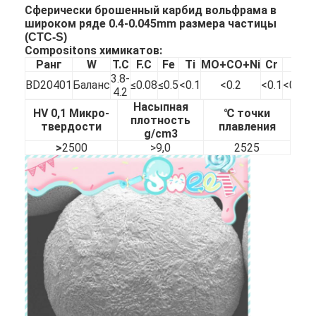
Сферически брошенный карбид вольфрама в
широком ряде 0.4-0.045mm размера частицы
(CTC-S)
Compositons химикатов:
Ранг
W
T.C
F.C
Fe
Ti
MO+CO+Ni
Cr
VI
3.8-
BD20401
Баланс
≤0.08
≤0.5
<0.1
<0.2
<0.1
<0.05
4.2
Насыпная
HV 0,1 Микро-
℃ точки
плотность
твердости
плавления
g/cm3
>
2500
>9,0
2525