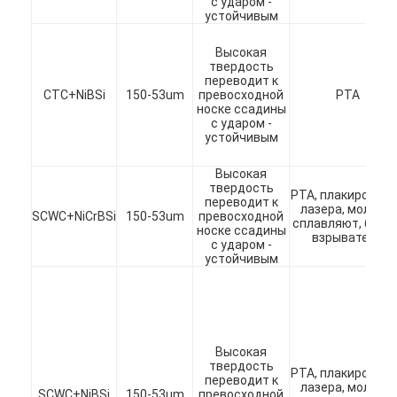
с ударом -
устойчивым
60-325Mesh
Высокая
твердость
100-
переводит к
200mesh
CTC+NiBSi
150-53um
превосходной
PTA
носке ссадины
с ударом -
устойчивым
Кристаллический
сопротивление
CTP
карбид Tunsten
прочности и носки
Высокая
твердость
PTA, плакирован
переводит к
140-
лазера, молят и
SCWC+NiCrBSi
150-53um
превосходной
325mesh
сплавляют, брызг
носке ссадины
взрыватель
с ударом -
устойчивым
140-
Высокая
325mesh
твердость
PTA, плакирован
переводит к
лазера, молят и
Высокотемперату
SCWC+NiBSi
150-53um
превосходной