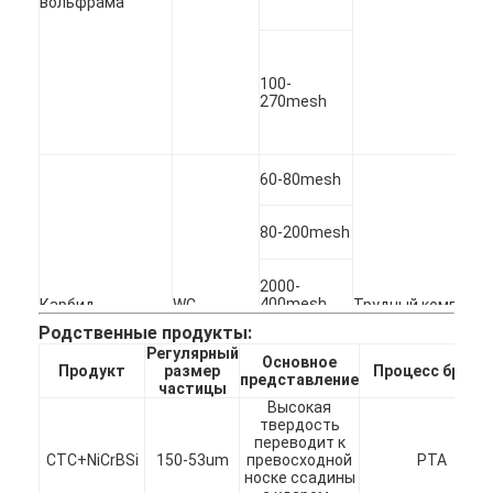
вольфрама
100-
270mesh
60-80mesh
80-200mesh
2000-
400mesh
Карбид
WC
Трудный компоне
вольфрама
макроса,
смеси участка дл
Родственные продукты:
макроса
MWC
сопротивления но
Регулярный
Основное
Продукт
размер
Процесс брызг
представление
частицы
Высокая
-325mesh
твердость
переводит к
CTC+NiCrBSi
150-53um
превосходной
PTA
носке ссадины