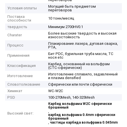
Могущий быть предметом
Условия оплаты
переговоров
Поставка
10 тонн/месяц
способности
твердость
Минимум 2700HV0.1
Более высокие твердость и высокая
Charater
износостойкость
Плакирование лазера, дуговая сварка,
Процесс
PTA,
Бит PDC, бурильная труба масла, TC
Применения
нося etc
Карбид, основанный на вольфрам
Классификация
(CTC-сферически)
Изготовление сплавило, задавленный
Изготовление
и плазма densified
Словотолкование
Сферически или почти сферически
Химикат
WC-W2C
PSD
100-270Mesh, 140-325Mesh
Карбид вольфрама W2C сферически
брошенный
,
Высокий свет:
карбид вольфрама 0.4mm сферически
брошенный
,
частицы карбида вольфрама 0.045mm