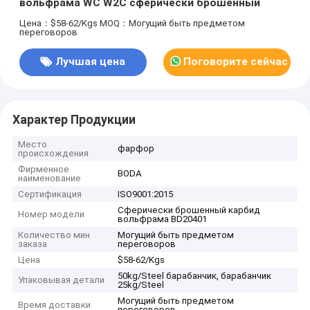
вольфрама WC W2C сферически брошенный
Цена：$58-62/Kgs
MOQ：Могущий быть предметом
переговоров
Лучшая цена
Поговорите сейчас
Характер Продукции
Место
фарфор
происхождения
Фирменное
BODA
наименование
Сертификация
ISO9001:2015
Сферически брошенный карбид
Номер модели
вольфрама BD20401
Количество мин
Могущий быть предметом
заказа
переговоров
Цена
$58-62/Kgs
50kg/Steel барабанчик, барабанчик
Упаковывая детали
25kg/Steel
Могущий быть предметом
Время доставки
переговоров