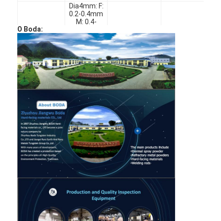
Dia4mm: F:
0.2-0.4mm
M: 0.4-
О Boda:
0.7mm
C: 0.7-1.2mm
Dia6mm: F:
0.2-0.4mm
Гибкая
Несите
Оксиацетиленов
M: 0.4-
сваривая
сопротивление,
заварка
0.7mm
веревочка
Анти--корозию
C: 0.7-1.2mm
Dia8mm: F:
0.2-0.4mm
M: 0.4-
0.7mm
C: 0.7-1.2mm