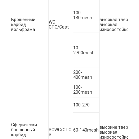
Металлический порошок вольфрама
100-
Лепешка цементированного карбида
140mesh
Брошенный
высокая твердост
WC
карбид
высокая
CTC/Cast
вольфрама
износостойкость.
Порошок карбида металла
Присадочные прутки
10-
2700mesh
Порошок для лазерного покрытия
Керамический порошок окиси
200-
400mesh
Порошок сплава никеля низкопробный
100-
200mesh
100-270
Сферически
высокие твердост
брошенный
SCWC/CTC-
60-140mesh
высокая
карбид
S
износостойкость.