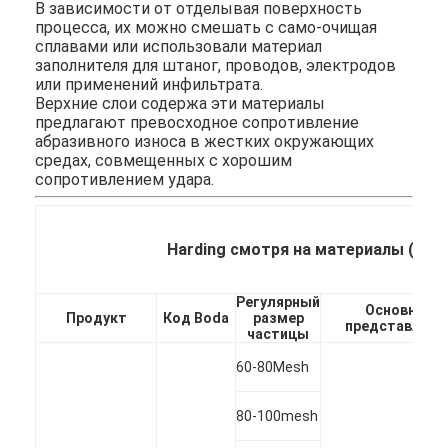
В зависимости от отделывая поверхность
Экскурсия по заводу
процесса, их можно смешать с само-очищая
сплавами или использовали материал
Контроль качества
заполнителя для штаног, проводов, электродов
или применений инфильтрата.
Верхние слои содержа эти материалы
Свяжитесь с нами
предлагают превосходное сопротивление
абразивного износа в жестких окружающих
Поговорите сейчас
средах, совмещенных с хорошим
сопротивлением удара.
Брошенный порошок карбида вольфрама
Harding смотря на материалы (сер
Порошок карбида вольфрама макроса
Регулярный
Основное
Продукт
Код Boda
размер
представлени
Сферически брошенный карбид вольфрама
частицы
60-80Mesh
Термальные порошки брызг
Порошок хромия никеля
80-100mesh