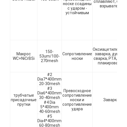
сплавляют, брызг
носка, оксидация 
носке ссадины
Карбид хромия
Cr3C2
взрыватель
коррозионная
с ударом -
устойчивость
устойчивым
325-5um
Оксиацетиленов
150-
Макрос
Сопротивление
заварка, дугова
53um/100-
WC+NiCrBSi
носки
сварка, PTA, лазе
270mesh
плакирование
#2
Dia7*400mm
20-30mesh
#3
Превосходное
Dia6*400mm
трубчатые
сопротивление
30-40mesh
присадочные
носки и
Заварка
#4 Dia
прутки
сопротивление
5*400mm
удара
40-60mesh
#5
Dia4*400mm
60-80mesh