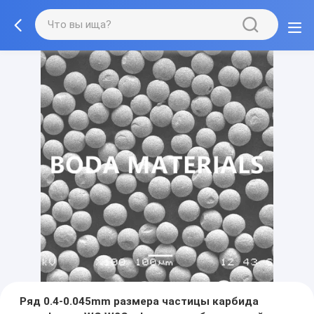
Ряд 0.4-0.045mm размера частицы карбида