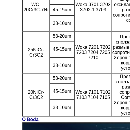
WC-
Woka 3701 3702
оксида
20Cr3C-7Ni
45-15um
3702-1 3703
раз
сопроти
с
38-10um
53-20um
Пре
сполза
Woka 7201 7202
размыва
45-15um
25NiCr-
7203 7204 7205
сопроти
Cr3C2
7210
Хороша
кор
38-10um
уст
Пре
53-20um
сполза
раз
45-15um
20NiCr-
Woka 7101 7102
сопр
Cr3C2
7103 7104 7105
Corr
Хороша
38-10um
кор
уст
О Boda