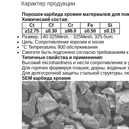
Характер продукции
Порошок карбида хромия материалов для пок
Химический состав:
Ct
Cf
Cr
Fe
Si
≥12.75
≤0.30
≥86.0
≤0.50
≤0.15
Размер: 140-325Mesh, - 325Mesh, 325-5um
Цель: Сопротивление корозии и носки
°C Temperature≤ 900 обслуживания
Смогите быть подгоняно согласно требованиям 
Типичные свойства и применения:
Высокий microhardness и нести сопротивление 
Для горячих формируя плашек, дорны, водяные 
Для долгосрочной защиты стальной структуры, п
SEM
карбида хромия