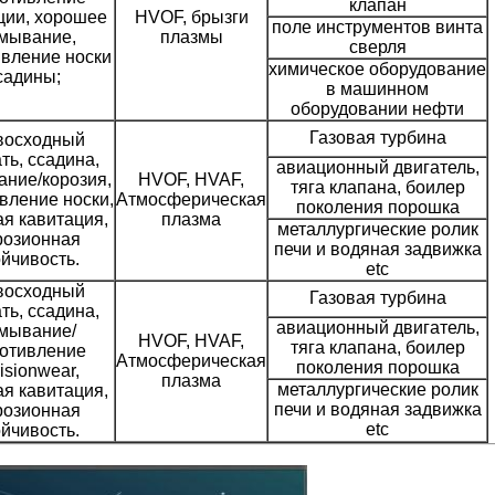
клапан
ции, хорошее
HVOF, брызги
поле инструментов винта
мывание,
плазмы
сверля
вление носки
химическое оборудование
садины;
в машинном
оборудовании нефти
Газовая турбина
восходный
ть, ссадина,
авиационный двигатель,
ние/корозия,
HVOF, HVAF,
тяга клапана, боилер
вление носки,
Атмосферическая
поколения порошка
я кавитация,
плазма
металлургические ролик
розионная
печи и водяная задвижка
ойчивость.
etc
восходный
Газовая турбина
ть, ссадина,
авиационный двигатель,
мывание/
HVOF, HVAF,
тяга клапана, боилер
отивление
Атмосферическая
поколения порошка
isionwear,
плазма
металлургические ролик
я кавитация,
печи и водяная задвижка
розионная
etc
ойчивость.