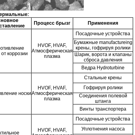
термальные:
сновное
Процесс брызг
Применения
ставление
Посадочные устройства
Бумажные manufactureing
HVOF, HVAF,
крены, гофрируя ролики
отивление
Атмосферическая
 от коррозии
Шарик, ворота и клапаны
плазма
сброса давления
Ведра Hydroturbine
Стальные крены
Гофрируя ролики
HVOF, HVAF,
вление носки
Атмосферическая
Соединения полевой
плазма
штанга
Винты транспортера
Посадочные устройства
Уплотнения насоса
HVOF, HVAF,
ктильное