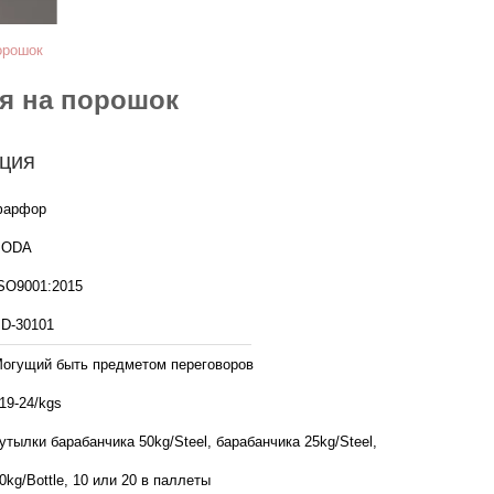
орошок
ря на порошок
ция
фарфор
BODA
SO9001:2015
D-30101
огущий быть предметом переговоров
19-24/kgs
утылки барабанчика 50kg/Steel, барабанчика 25kg/Steel,
0kg/Bottle, 10 или 20 в паллеты