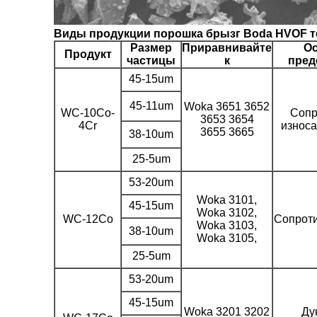
Виды продукции порошка брызг Boda HVOF 
Размер
Приравнивайте
О
Продукт
частицы
к
пред
45-15um
45-11um
Woka 3651 3652
WC-10Co-
Сопр
3653 3654
4Cr
износа
3655 3665
38-10um
25-5um
53-20um
Woka 3101,
45-15um
Woka 3102,
WC-12Co
Сопроти
Woka 3103,
38-10um
Woka 3105,
25-5um
53-20um
45-15um
Woka 3201 3202
Ду