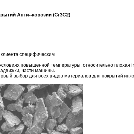
рытий Анти--корозии (Cr3C2)
к клиента специфическим
в условиях повышенной температуры,
относительно плохая int
задвижки, части машины.
ервый выбор для всех видов материалов для покрытий инже