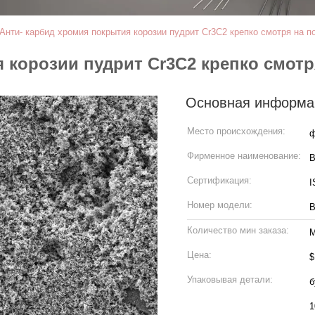
Анти- карбид хромия покрытия корозии пудрит Cr3C2 крепко смотря на п
 корозии пудрит Cr3C2 крепко смот
Основная информа
Место происхождения:
Фирменное наименование:
Сертификация:
I
Номер модели:
B
Количество мин заказа:
М
Цена:
$
Упаковывая детали:
б
1