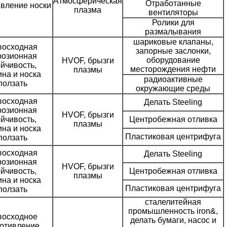
Атмосферическая
Отработанные
вление носки
плазма
вентиляторы
Ролики для
размалывания
шариковые клапаны,
восходная
запорные заслонки,
розионная
оборудование
HVOF, брызги
ойчивость,
месторождения нефти
плазмы
ина и носка
радиоактивные
ползать
окружающие среды
восходная
Делать Steeling
розионная
HVOF, брызги
ойчивость,
Центробежная отливка
плазмы
ина и носка
Пластиковая центрифуга
ползать
восходная
Делать Steeling
розионная
HVOF, брызги
ойчивость,
Центробежная отливка
плазмы
ина и носка
Пластиковая центрифуга
ползать
сталелитейная
промышленность iron&,
восходное
делать бумаги, насос и
отивление