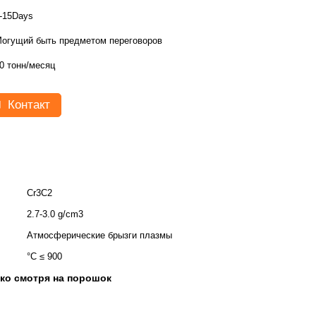
-15Days
огущий быть предметом переговоров
0 тонн/месяц
Контакт
Cr3C2
2.7-3.0 g/cm3
Атмосферические брызги плазмы
:
°C ≤ 900
пко смотря на порошок