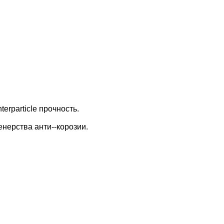
erparticle прочность.
нерства анти--корозии.