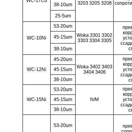
WC-17Co
3203 3205 3208
сопроти
38-10um
25-5um
53-20um
пре
кор
Woka 3301 3302
45-15um
WC-10Ni
уст
3303 3304 3305
ссад
с
38-10um
пре
45-20um
кор
Woka 3402 3403
WC-12Ni
45-15um
уст
3404 3406
ссад
38-10um
с
пре
53-20um
кор
WC-15Ni
45-15um
N/M
уст
ссад
38-10um
с
53-20um
пре
сопр