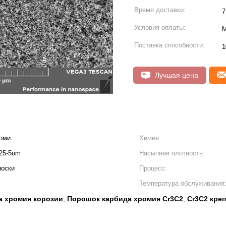
Время доставки:
7
Условия оплаты:
М
Поставка способности:
1
Лучшая цена
роми
Химия:
325-5um
Насыпная плотность:
носки
Процесс:
Температура обслуживания
а хромия корозии
Порошок карбида хромия Cr3C2
Cr3C2 кре
,
,