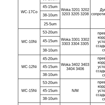
45-15um
Woka 3201 3202
Ду
WC-17Co
3203 3205 3208
сопроти
38-10um
25-5um
53-20um
пре
кор
Woka 3301 3302
45-15um
WC-10Ni
уст
3303 3304 3305
ссад
с
38-10um
пре
45-20um
кор
Woka 3402 3403
WC-12Ni
45-15um
уст
3404 3406
ссад
38-10um
с
пре
53-20um
кор
WC-15Ni
45-15um
N/M
уст
ссад
38-10um
с