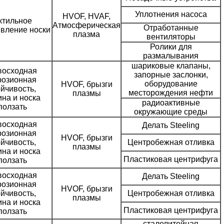
Уплотнения насоса
HVOF, HVAF,
ктильное
Атмосферическая
Отработанные
вление носки
плазма
вентиляторы
Ролики для
размалывания
шариковые клапаны,
восходная
запорные заслонки,
розионная
оборудование
HVOF, брызги
ойчивость,
месторождения нефти
плазмы
ина и носка
радиоактивные
ползать
окружающие среды
восходная
Делать Steeling
розионная
HVOF, брызги
ойчивость,
Центробежная отливка
плазмы
ина и носка
Пластиковая центрифуга
ползать
восходная
Делать Steeling
розионная
HVOF, брызги
ойчивость,
Центробежная отливка
плазмы
ина и носка
Пластиковая центрифуга
ползать
сталелитейная