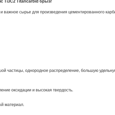
 Ti3C2 Titancarbid брызг
 и важное сырье для произведения цементированного карб
ьшой частицы, однородное распределение, большую удельну
ение оксидации и высокая твердость.
ый материал.