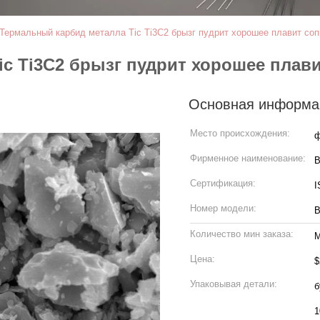
Термальный карбид металла Tic Ti3C2 брызг пудрит хорошее плавит со
c Ti3C2 брызг пудрит хорошее плав
Основная информа
Место происхождения:
Фирменное наименование:
Сертификация:
I
Номер модели:
B
Количество мин заказа:
М
Цена:
$
Упаковывая детали:
б
1