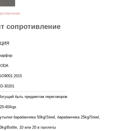
противление
ит сопротивление
ция
фарфор
BODA
SO9001:2015
D-30201
огущий быть предметом переговоров
20-40/kgs
утылки барабанчика 50kg/Steel, барабанчика 25kg/Steel,
0kg/Bottle, 10 или 20 в паллеты