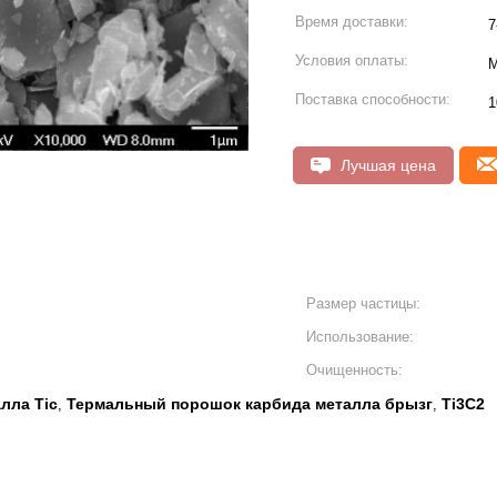
Время доставки:
7
Условия оплаты:
М
Поставка способности:
1
Лучшая цена
Размер частицы:
Использование:
Очищенность:
лла Tic
Термальный порошок карбида металла брызг
Ti3C2
,
,