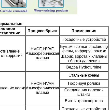
термальные:
сновное
Процесс брызг
Применения
ставление
Посадочные устройства
Бумажные manufactureing
HVOF, HVAF,
крены, гофрируя ролики
отивление
Атмосферическая
 от коррозии
Шарик, ворота и клапаны
плазма
сброса давления
Ведра Hydroturbine
Стальные крены
Гофрируя ролики
HVOF, HVAF,
вление носки
Атмосферическая
Соединения полевой
плазма
штанга
Винты транспортера
Посадочные устройства