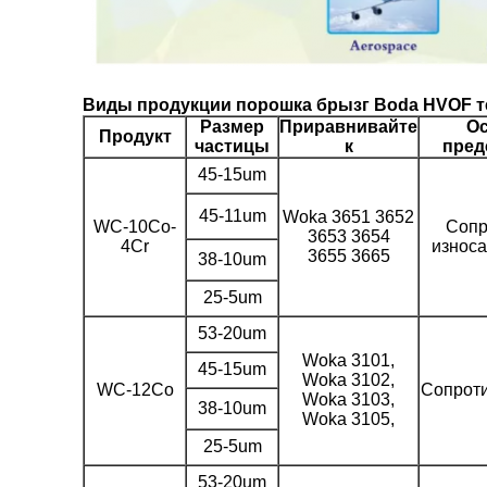
Виды продукции порошка брызг Boda HVOF 
Размер
Приравнивайте
О
Продукт
частицы
к
пред
45-15um
45-11um
Woka 3651 3652
WC-10Co-
Сопр
3653 3654
4Cr
износа
3655 3665
38-10um
25-5um
53-20um
Woka 3101,
45-15um
Woka 3102,
WC-12Co
Сопроти
Woka 3103,
38-10um
Woka 3105,
25-5um
53-20um