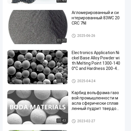
01:49
Агломерированный и си
нтерированный 83WC 20
CRC 7NI
Термальные порошки брызг
2025-06-26
01:30
Electronics Application Ni
ckel Base Alloy Powder wi
th Melting Point 1300-140
0°C and Hardness 200-40
0 HV
Порошок сплава никеля низк
00:18
2025-04-24
опробный
Карбид вольфрама газо
вой промышленности м
асла сферически сплав
ленный пудрит твердос
ть зерен высокую
Сферически брошенный карб
00:43
2023-02-27
ид вольфрама