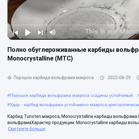
Полно обуглероживанные карбиды вольфр
Monocrystalline (MTC)
Порошок карбида вольфрама макроса
2023-08-29
#
Порошок карбида вольфрама макроса ссадины устойчивый
#
Удар - карбид вольфрама устойчивого макроса кристаллическ
Карбид Tunsten макроса, Monocrystalline карбиды вольфрама
вольфрамаХарактер продукции: Monocrystalline карбиды воль
Смотрите больше