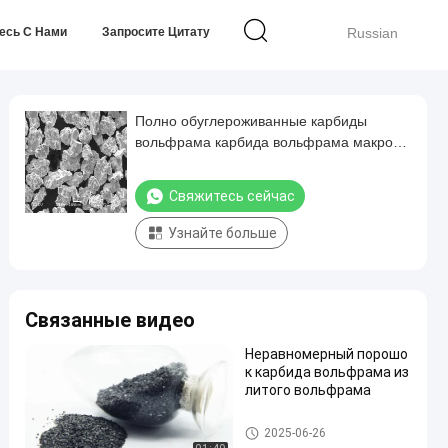
есь С Нами
Запросите Цитату
Russian
Полно обуглероживанные карбиды
вольфрама карбида вольфрама макроса
Monocrystalline (MTC)
Свяжитесь сейчас
Узнайте больше
Связанные видео
Неравномерный порошо
к карбида вольфрама из
литого вольфрама
Брошенный порошок карбид
2025-06-26
а вольфрама