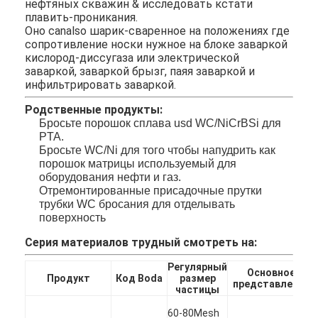
нефтяных скважин & исследовать кстати
Экскурсия по заводу
плавить-проникания.
Оно canalso шарик-сваренное на положениях где
сопротивление носки нужное на блоке заваркой
Контроль качества
кислород-диссугаза или электрической
заваркой, заваркой брызг, паяя заваркой и
Свяжитесь с нами
инфильтрировать заваркой.
Поговорите сейчас
Родственные продукты:
Бросьте порошок сплава usd WC/NiCrBSi для
PTA.
Бросьте WC/Ni для того чтобы напудрить как
порошок матрицы используемый для
Брошенный порошок карбида вольфрама
оборудования нефти и газ.
Отремонтированные присадочные прутки
Порошок карбида вольфрама макроса
трубки WC бросания для отделывать
поверхность
Сферически брошенный карбид вольфрама
Серия материалов трудный смотреть на:
Термальные порошки брызг
Регулярный
Основное
Продукт
Код Boda
размер
представление
частицы
Порошок хромия никеля
60-80Mesh