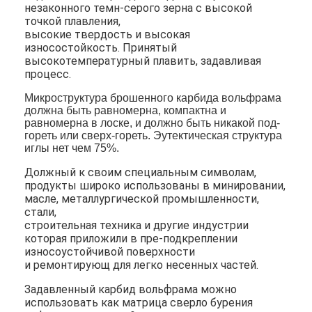
незаконного темн-серого зерна с высокой
точкой плавления,
высокие твердость и высокая
износостойкость. Принятый
высокотемпературный плавить, задавливая
процесс.
Микроструктура брошенного карбида вольфрама
должна быть равномерна, компактна и
равномерна в лоске, и должно быть никакой под-
гореть или сверх-гореть. Эутектическая структура
иглы нет чем 75%.
Должный к своим специальным символам,
продукты широко использованы в минировании,
масле, металлургической промышленности,
стали,
строительная техника и другие индустрии
Домой
которая приложили в пре-подкреплении
износоустойчивой поверхности
Продукты
и ремонтирующ для легко несенных частей.
Задавленный карбид вольфрама можно
О нас
использовать как матрица сверло бурения