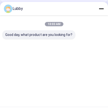
Lubby
Порекомендованные Продукты
10:03 AM
Good day, what product are you looking for?
Термостойкость:
Термостабильность
Специфическ
стабилен до
Стабильность до
площадь
1400°C. Карбид
1400°C
поверхности о
вольфрама литой,
Макровольфрам
15 м2г Литой
порошок, сетка
карбид порошок
вольфрамовы
Лучшая цена
Лучшая цена
Лучшая ц
325, плотность 145-
Содержание
карбид поро
150 г/см³. Идеально
кислорода ≤ 0,3%
серый с
подходит для
Идеально подходит
металлическ
промышленных
для производства
блеском и
применений.
режущих
прочностью н
Главная страница
Карта сайта
Desktop Site
инструментов
изгиб больше
Карта сайта
Политика конфиденциальности
МПа прочный
промышленн
Качество
Брошенный порошок карбида вольфрама
Китайская
материал
фабрика.Copyright © 2026 Zhuzhou Jiangwu Boda Hard-Facing