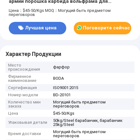
армии порошка карбида вольфрама для
отделывая поверхность инструмента бурения
Цена：$45-50/Kgs
MOQ：Могущий быть предметом
переговоров
нефтяных скважин
Лучшая цена
Поговорите сейчас
Характер Продукции
Место
фарфор
происхождения
Фирменное
BODA
наименование
Сертификация
ISO9001:2015
Номер модели
BD-20101
Количество мин
Могущий быть предметом
заказа
переговоров
Цена
$45-50/Kgs
50kg/Steel барабанчик, барабанчик
Упаковывая детали
25kg/Steel
Могущий быть предметом
Время доставки
переговоров