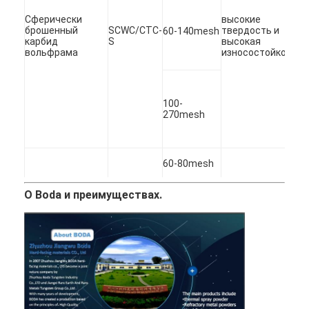
Сферически
высокие
брошенный
SCWC/CTC-
твердость и
60-140mesh
карбид
S
высокая
вольфрама
износостойкость.
100-
270mesh
60-80mesh
О Boda и преимуществах.
80-200mesh
2000-
Трудный
400mesh
Карбид
WC
компонент смеси
вольфрама
макроса,
участка для
макроса
MWC
сопротивления
носки
-325mesh