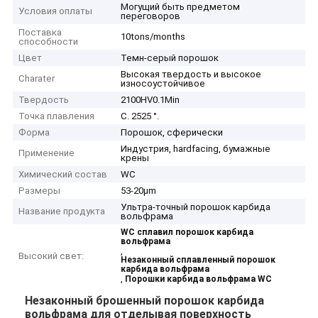
Могущий быть предметом
Условия оплаты
переговоров
Поставка
10tons/months
способности
Цвет
Темн-серый порошок
Высокая твердость и высокое
Charater
износоустойчивое
Твердость
2100HV0.1Min
Точка плавления
C. 2525 °.
Форма
Порошок, сферически
Индустрия, hardfacing, бумажные
Применение
крены
Химический состав
WC
Размеры
53-20μm
Ультра-точный порошок карбида
Название продукта
вольфрама
WC сплавил порошок карбида
вольфрама
,
Высокий свет:
Незаконный сплавленный порошок
карбида вольфрама
,
Порошки карбида вольфрама WC
Незаконный брошенный порошок карбида
вольфрама для отделывая поверхность