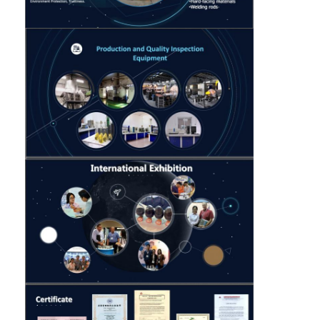
60-325Mesh
100-
200mesh
Кристаллический
сопротивление
порошок
CTP
прочности и
вольфрама
носки
140-
325mesh