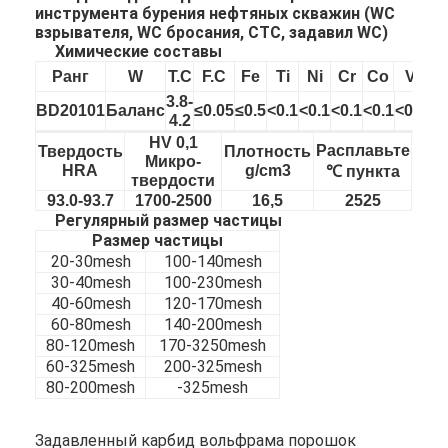
инструмента бурения нефтяных скважин
(WC
взрывателя, WC бросания, CTC, задавил WC)
Химические составы
Ранг
W
T.C
F.C
Fe
Ti
Ni
Cr
Co
V
3.8-
BD20101
Баланс
≤0.05
≤0.5
<0.1
<0.1
<0.1
<0.1
<0.1
4.2
HV 0,1
Расплавьте
Твердость
Плотность
Микро-
HRA
g/cm3
℃ пункта
твердости
93.0-93.7
1700-2500
16,5
2525
Регулярный размер частицы
Размер частицы
20-30mesh
100-140mesh
30-40mesh
100-230mesh
40-60mesh
120-170mesh
60-80mesh
140-200mesh
80-120mesh
170-3250mesh
60-325mesh
200-325mesh
80-200mesh
-325mesh
Задавленный карбид вольфрама порошок