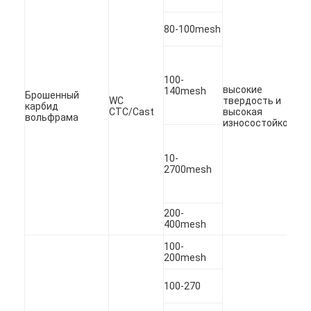
Металлический порошок вольфрама
80-100mesh
Лепешка цементированного карбида
Порошок карбида металла
100-
высокие
140mesh
Брошенный
Присадочные прутки
WC
твердость и
карбид
CTC/Cast
высокая
вольфрама
износостойкость.
Порошок для лазерного покрытия
10-
Керамический порошок окиси
2700mesh
Порошок сплава никеля низкопробный
200-
400mesh
100-
200mesh
100-270