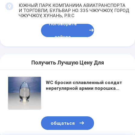
ЮЖНЫЙ ПАРК КОМПАНИИА АВИАТРАНСПОРТА
И ТОРГОВЛИ, БУЛЬВАР НО. 335 ЧЖУЧЖОУ, ГОРОД
ЧЖУЧЖОУ, ХУНАНЬ, P.R.C
Поговорите
сейчас
Получить Лучшую Цену Для
WC бросил сплавленный солдат
нерегулярной армии порошка
карбида вольфрама для
отделывая поверхность
инструмента бурения нефтяных
скважин
общаться